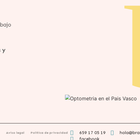
abajo
 y
659 17 05 19
hola@bra
Aviso legal
Política de privacidad
facebook